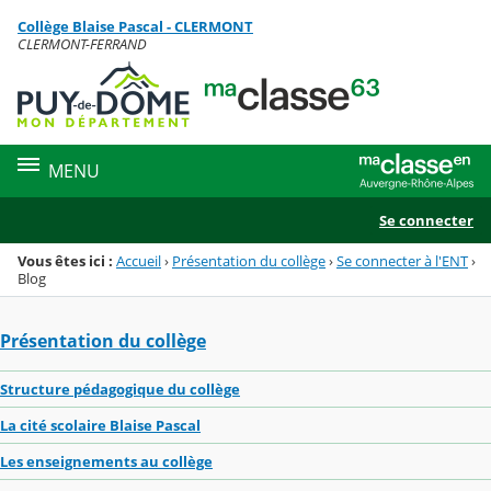
Panneau de gestion des cookies
Collège Blaise Pascal - CLERMONT
Menu de la rubrique
Contenu
CLERMONT-FERRAND
MENU
Se connecter
Vous êtes ici :
Accueil
›
Présentation du collège
›
Se connecter à l'ENT
›
Blog
Présentation du collège
Structure pédagogique du collège
La cité scolaire Blaise Pascal
Les enseignements au collège