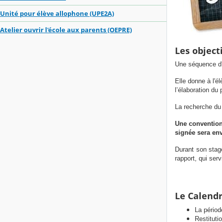
Unité pour élève allophone (UPE2A)
Atelier ouvrir l'école aux parents (OEPRE)
Les objecti
Une séquence d'o
Elle donne à l'é
l’élaboration du
La recherche du 
Une convention 
signée sera env
Durant son stage
rapport, qui ser
Le Calendr
La périod
Restituti