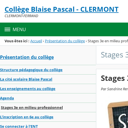
Panneau de gestion des cookies
Collège Blaise Pascal - CLERMONT
Menu de la rubrique
Contenu
CLERMONT-FERRAND
MENU
Vous êtes ici :
Accueil
›
Présentation du collège
›
Stages 3e en milieu pro
Stages 
Présentation du collège
Structure pédagogique du collège
Stages 
La cité scolaire Blaise Pascal
Les enseignements au collège
Par Sandrine Ren
Agenda
Stages 3e en milieu professionnel
L'inscription en 6e au collège
Se connecter à l'ENT