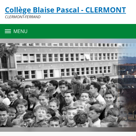
Panneau de gestion des cookies
Collège Blaise Pascal - CLERMONT
Contenu
CLERMONT-FERRAND
MENU