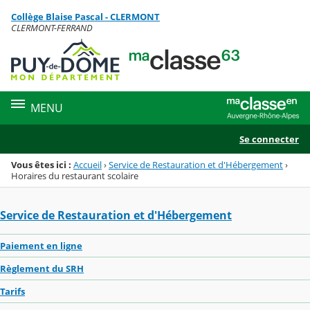
Panneau de gestion des cookies
Collège Blaise Pascal - CLERMONT
Menu de la rubrique
Contenu
CLERMONT-FERRAND
MENU
Se connecter
Vous êtes ici :
Accueil
›
Service de Restauration et d'Hébergement
›
Horaires du restaurant scolaire
Service de Restauration et d'Hébergement
Paiement en ligne
Règlement du SRH
Tarifs