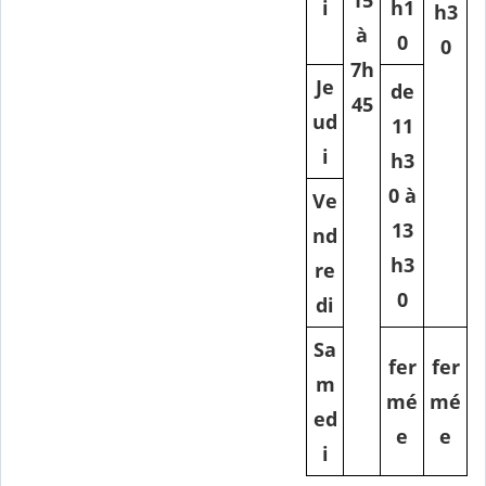
15
i
h1
h3
à
0
0
7h
Je
de
45
ud
11
i
h3
0 à
Ve
13
nd
h3
re
0
di
Sa
fer
fer
m
mé
mé
ed
e
e
i