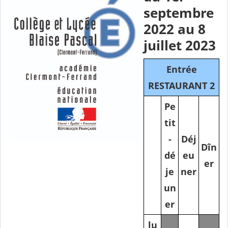
septembre
2022 au 8
juillet 2023
Entrée
RESTAURANT 2
Pe
tit
-
Déj
Dîn
dé
eu
er
je
ner
un
er
lu