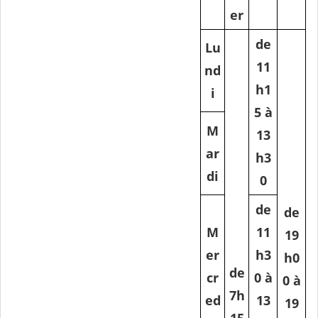
er
de
Lu
11
nd
h1
i
5 à
M
13
ar
h3
di
0
de
de
M
11
19
er
h3
h0
de
cr
0 à
0 à
7h
ed
13
19