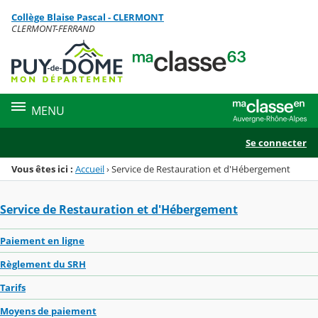
Panneau de gestion des cookies
Collège Blaise Pascal - CLERMONT
Menu de la rubrique
Contenu
CLERMONT-FERRAND
MENU
Se connecter
Vous êtes ici :
Accueil
›
Service de Restauration et d'Hébergement
Service de Restauration et d'Hébergement
Paiement en ligne
Règlement du SRH
Tarifs
Moyens de paiement