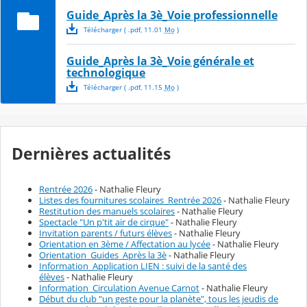
Guide_Après la 3è_Voie professionnelle
Télécharger
( .
pdf
,
11.01
Mo
)
Guide_Après la 3è_Voie générale et
technologique
Télécharger
( .
pdf
,
11.15
Mo
)
Dernières actualités
Rentrée 2026
- Nathalie Fleury
Listes des fournitures scolaires_Rentrée 2026
- Nathalie Fleury
Restitution des manuels scolaires
- Nathalie Fleury
Spectacle "Un p'tit air de cirque"
- Nathalie Fleury
Invitation parents / futurs élèves
- Nathalie Fleury
Orientation en 3ème / Affectation au lycée
- Nathalie Fleury
Orientation_Guides_Après la 3è
- Nathalie Fleury
Information_Application LIEN : suivi de la santé des
élèves
- Nathalie Fleury
Information_Circulation Avenue Carnot
- Nathalie Fleury
Début du club "un geste pour la planète", tous les jeudis de