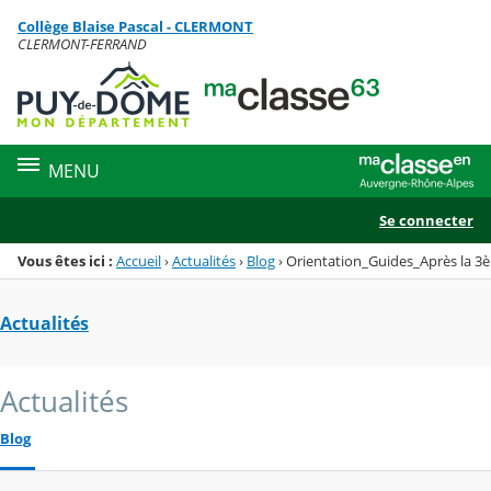
Panneau de gestion des cookies
Collège Blaise Pascal - CLERMONT
Menu de la rubrique
Contenu
CLERMONT-FERRAND
MENU
Se connecter
Vous êtes ici :
Accueil
›
Actualités
›
Blog
›
Orientation_Guides_Après la 3è
Actualités
Actualités
Blog