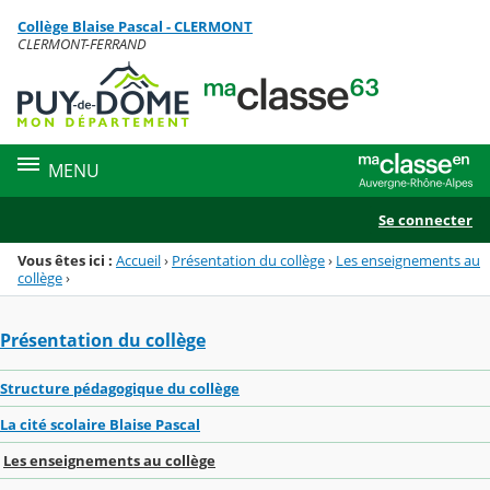
Panneau de gestion des cookies
Collège Blaise Pascal - CLERMONT
Menu de la rubrique
Contenu
CLERMONT-FERRAND
MENU
Se connecter
Vous êtes ici :
Accueil
›
Présentation du collège
›
Les enseignements au
collège
›
Présentation du collège
Structure pédagogique du collège
La cité scolaire Blaise Pascal
Les enseignements au collège