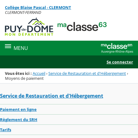
Panneau de gestion des cookies
Collège Blaise Pascal - CLERMONT
Menu de la rubrique
Contenu
CLERMONT-FERRAND
MENU
Se connecter
Vous êtes ici :
Accueil
›
Service de Restauration et d'Hébergement
›
Moyens de paiement
Service de Restauration et d'Hébergement
Paiement en ligne
Règlement du SRH
Tarifs