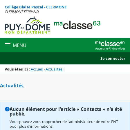
Panneau de gestion des cookies
Collège Blaise Pascal - CLERMONT
Menu de la rubrique
Contenu
CLERMONT-FERRAND
MENU
Se connecter
Vous êtes ici :
Accueil
›
Actualités
›
Actualités
Aucun élément pour l'article « Contacts » n'a été
publié.
Vous pouvez vous rapprocher de l'administrateur de votre ENT
pour plus d'informations.