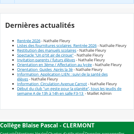
Dernières actualités
Rentrée 2026
- Nathalie Fleury
Listes des fournitures scolaires_Rentrée 2026
- Nathalie Fleury
Restitution des manuels scolaires
- Nathalie Fleury
Spectacle "Un p'tit air de cirque"
- Nathalie Fleury
Invitation parents / futurs élèves
- Nathalie Fleury
Orientation en 3ème / Affectation au lycée
- Nathalie Fleury
Orientation_Guides_Après la 3è
- Nathalie Fleury
Information_Application LIEN : suivi de la santé des
élèves
- Nathalie Fleury
Information_Circulation Avenue Carnot
- Nathalie Fleury
Début du club "un geste pour la planète", tous les jeudis de
semaine A de 13h à 14h en salle F3-13
- Maillet Admin
Collège Blaise Pascal - CLERMONT
Contacts
Mentions légales
Chartes d'utilisation
Données personnelles