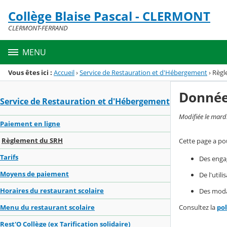
Panneau de gestion des cookies
Collège Blaise Pascal - CLERMONT
Menu de la rubrique
Contenu
CLERMONT-FERRAND
MENU
Vous êtes ici :
Accueil
›
Service de Restauration et d'Hébergement
›
Règl
Donnée
Service de Restauration et d'Hébergement
Modifiée le mard
Paiement en ligne
Règlement du SRH
Cette page a pou
Tarifs
Des enga
Moyens de paiement
De l'util
Horaires du restaurant scolaire
Des modal
Consultez la
po
Menu du restaurant scolaire
Rest'O Collège (ex Tarification solidaire)