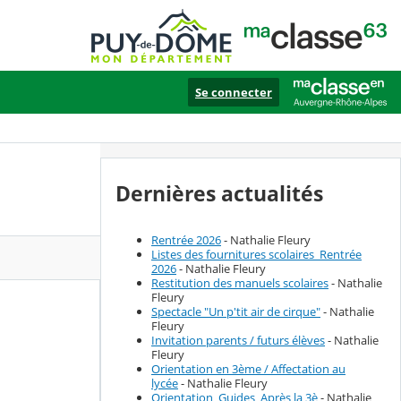
Se connecter
Dernières actualités
Rentrée 2026
- Nathalie Fleury
Listes des fournitures scolaires_Rentrée
2026
- Nathalie Fleury
Restitution des manuels scolaires
- Nathalie
Fleury
Spectacle "Un p'tit air de cirque"
- Nathalie
Fleury
Invitation parents / futurs élèves
- Nathalie
Fleury
Orientation en 3ème / Affectation au
lycée
- Nathalie Fleury
Orientation_Guides_Après la 3è
- Nathalie