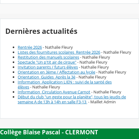
Dernières actualités
Rentrée 2026
- Nathalie Fleury
Listes des fournitures scolaires_Rentrée 2026
- Nathalie Fleury
Restitution des manuels scolaires
- Nathalie Fleury
Spectacle "Un p'tit air de cirque"
- Nathalie Fleury
Invitation parents / futurs élèves
- Nathalie Fleury
Orientation en 3ème / Affectation au lycée
- Nathalie Fleury
Orientation_Guides_Après la 3è
- Nathalie Fleury
Information_Application LIEN : suivi de la santé des
élèves
- Nathalie Fleury
Information_Circulation Avenue Carnot
- Nathalie Fleury
Début du club "un geste pour la planète", tous les jeudis de
semaine A de 13h à 14h en salle F3-13
- Maillet Admin
Collège Blaise Pascal - CLERMONT