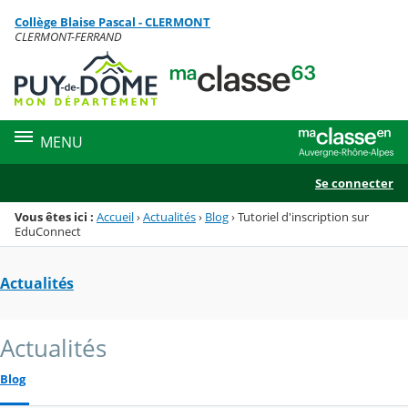
Panneau de gestion des cookies
Collège Blaise Pascal - CLERMONT
Menu de la rubrique
Contenu
CLERMONT-FERRAND
MENU
Se connecter
Vous êtes ici :
Accueil
›
Actualités
›
Blog
›
Tutoriel d'inscription sur
EduConnect
Actualités
Actualités
Blog